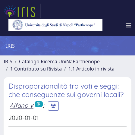
IRIS
IRIS
Catalogo Ricerca UniNaParthenope
1 Contributo su Rivista
1.1 Articolo in rivista
Disproporzionalità tra voti e seggi:
che conseguenze sui governi locali?
Alfano V
;
2020-01-01