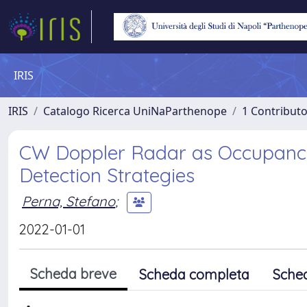
IRIS
IRIS
Catalogo Ricerca UniNaParthenope
1 Contributo
CW Doppler Radar as Occupancy 
Detection Strategies
Perna, Stefano
;
2022-01-01
Scheda breve
Scheda completa
Sche