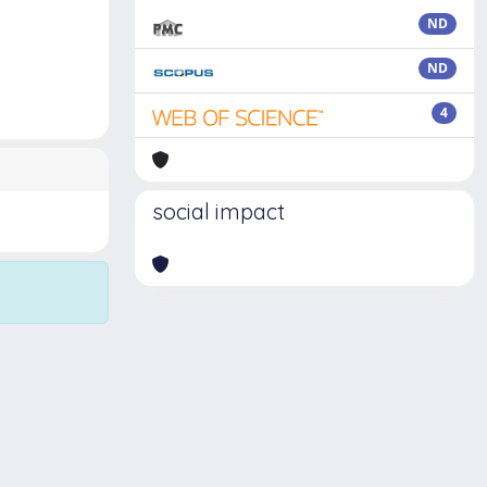
ND
ND
4
social impact