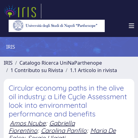
IRIS
IRIS
Catalogo Ricerca UniNaParthenope
1 Contributo su Rivista
1.1 Articolo in rivista
Circular economy paths in the olive
oil industry: a Life Cycle Assessment
look into environmental
performance and benefits
Amos Ncube
;
Gabriella
Fiorentino
;
Carolina Panfilo
;
Maria De
Falco
;
Sergio Ulgiati