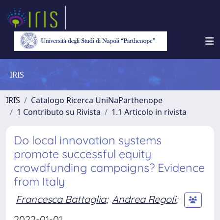
IRIS
IRIS
Catalogo Ricerca UniNaParthenope
1 Contributo su Rivista
1.1 Articolo in rivista
Do local innovation systems
promote successful equity
crowdfunding campaigns? Evidence
from Italy
Francesca Battaglia
;
Andrea Regoli
;
2022-01-01