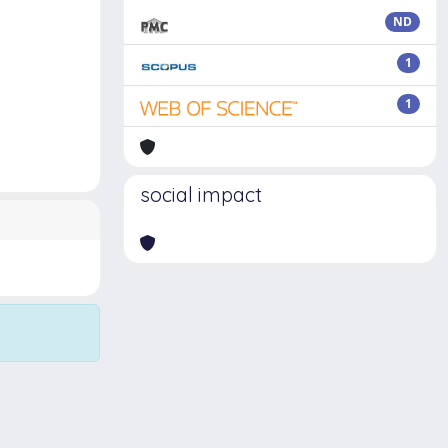
ND
1
1
social impact