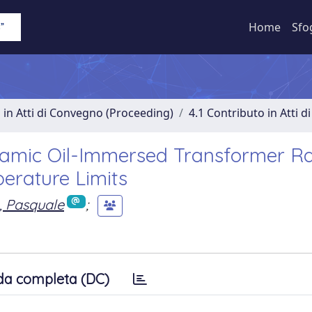
Home
Sfo
 in Atti di Convegno (Proceeding)
4.1 Contributo in Atti 
namic Oil-Immersed Transformer Ra
erature Limits
, Pasquale
;
da completa (DC)