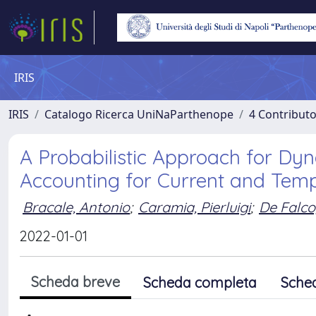
IRIS
IRIS
Catalogo Ricerca UniNaParthenope
4 Contributo
A Probabilistic Approach for Dy
Accounting for Current and Temp
Bracale, Antonio
;
Caramia, Pierluigi
;
De Falco
2022-01-01
Scheda breve
Scheda completa
Sche