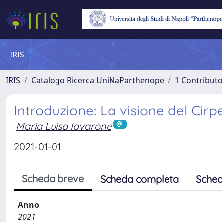
IRIS
IRIS
Catalogo Ricerca UniNaParthenope
1 Contributo
Introduzione: La visione del Cirp
Maria Luisa Iavarone
2021-01-01
Scheda breve
Scheda completa
Sched
Anno
2021