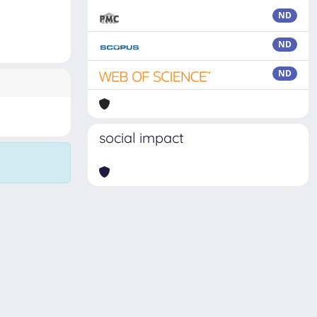
ND
ND
ND
social impact