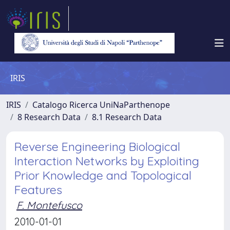
IRIS
IRIS
Catalogo Ricerca UniNaParthenope
8 Research Data
8.1 Research Data
Reverse Engineering Biological
Interaction Networks by Exploiting
Prior Knowledge and Topological
Features
F. Montefusco
2010-01-01