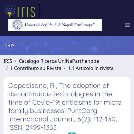
IRIS
IRIS
Catalogo Ricerca UniNaParthenope
1 Contributo su Rivista
1.1 Articolo in rivista
Oppedisano, R., The adoption of
discontinuous technologies in the
time of Covid-19: criticisms for micro
family businesses. PuntOorg
International Journal, 6(2), 112-130,
ISSN: 2499-1333.