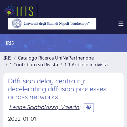
IRIS
IRIS
Catalogo Ricerca UniNaParthenope
1 Contributo su Rivista
1.1 Articolo in rivista
Diffusion delay centrality:
decelerating diffusion processes
across networks
Leone Sciabolazza, Valerio
;
2022-01-01