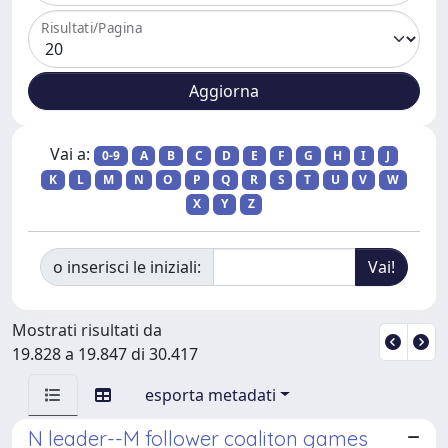
Risultati/Pagina
Vai a:
0-9
A
B
C
D
E
F
G
H
I
J
K
L
M
N
O
P
Q
R
S
T
U
V
W
X
Y
Z
o inserisci le iniziali:
Mostrati risultati da
19.828 a 19.847 di 30.417
esporta metadati
N leader--M follower coaliton games