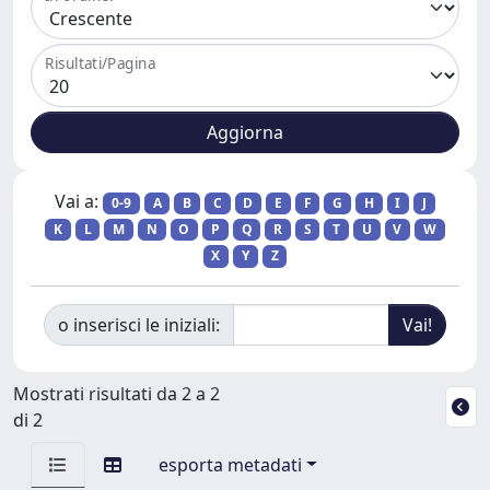
Risultati/Pagina
Vai a:
0-9
A
B
C
D
E
F
G
H
I
J
K
L
M
N
O
P
Q
R
S
T
U
V
W
X
Y
Z
o inserisci le iniziali:
Mostrati risultati da 2 a 2
di 2
esporta metadati