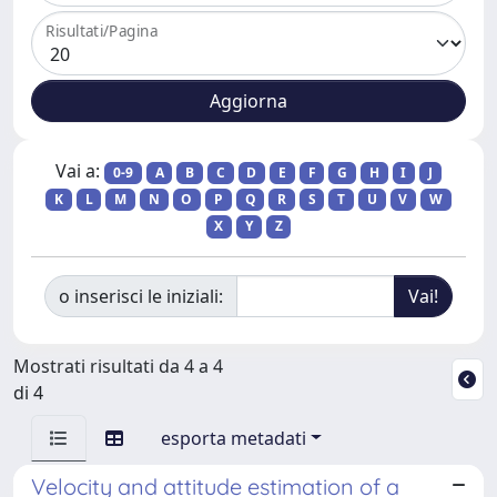
Risultati/Pagina
Vai a:
0-9
A
B
C
D
E
F
G
H
I
J
K
L
M
N
O
P
Q
R
S
T
U
V
W
X
Y
Z
o inserisci le iniziali:
Mostrati risultati da 4 a 4
di 4
esporta metadati
Velocity and attitude estimation of a