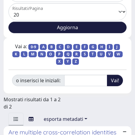
Risultati/Pagina
Vai a:
0-9
A
B
C
D
E
F
G
H
I
J
K
L
M
N
O
P
Q
R
S
T
U
V
W
X
Y
Z
o inserisci le iniziali:
Mostrati risultati da 1 a 2
di 2
esporta metadati
Are multiple cross-correlation identities