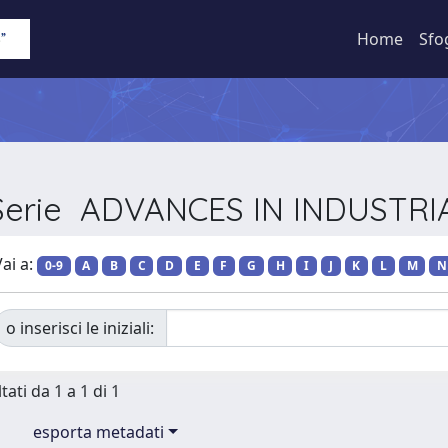
Home
Sfo
r Serie ADVANCES IN INDUSTR
ai a:
0-9
A
B
C
D
E
F
G
H
I
J
K
L
M
N
o inserisci le iniziali:
tati da 1 a 1 di 1
esporta metadati