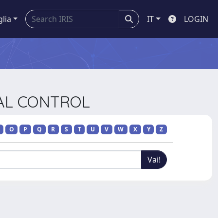
glia
IT
LOGIN
IAL CONTROL
O
P
Q
R
S
T
U
V
W
X
Y
Z