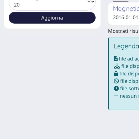
Magnetic
2016-01-01 
Mostrati risul
Legenda
file ad 
file dis
file disp
file disp
file sot
nessun f