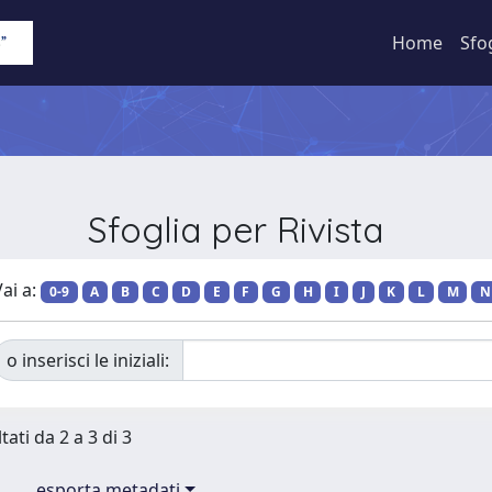
Home
Sfo
Sfoglia per Rivista
ai a:
0-9
A
B
C
D
E
F
G
H
I
J
K
L
M
N
o inserisci le iniziali:
tati da 2 a 3 di 3
esporta metadati