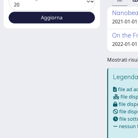
Nanobeam
2021-01-01 
On the F
2022-01-01 R
Mostrati risul
Legenda
file ad 
file dis
file disp
file disp
file sot
nessun f