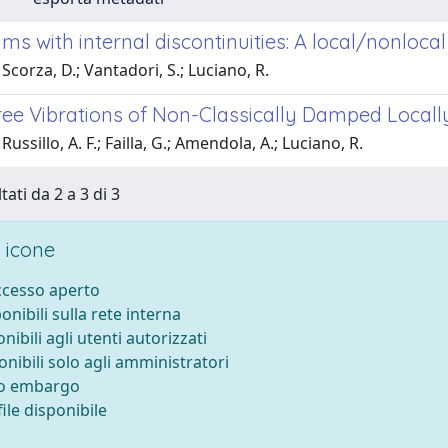
s with internal discontinuities: A local/nonloca
Scorza, D.; Vantadori, S.; Luciano, R.
ree Vibrations of Non-Classically Damped Local
ussillo, A. F.; Failla, G.; Amendola, A.; Luciano, R.
tati da 2 a 3 di 3
 icone
accesso aperto
ponibili sulla rete interna
onibili agli utenti autorizzati
onibili solo agli amministratori
to embargo
ile disponibile