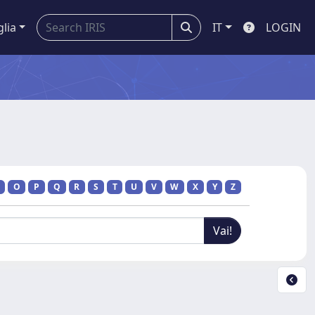
glia
IT
LOGIN
O
P
Q
R
S
T
U
V
W
X
Y
Z