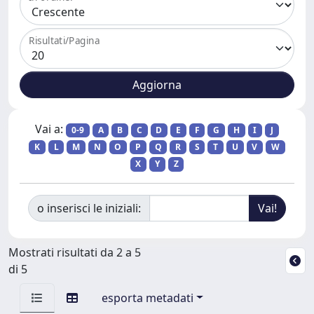
Risultati/Pagina
Vai a:
0-9
A
B
C
D
E
F
G
H
I
J
K
L
M
N
O
P
Q
R
S
T
U
V
W
X
Y
Z
o inserisci le iniziali:
Mostrati risultati da 2 a 5
di 5
esporta metadati