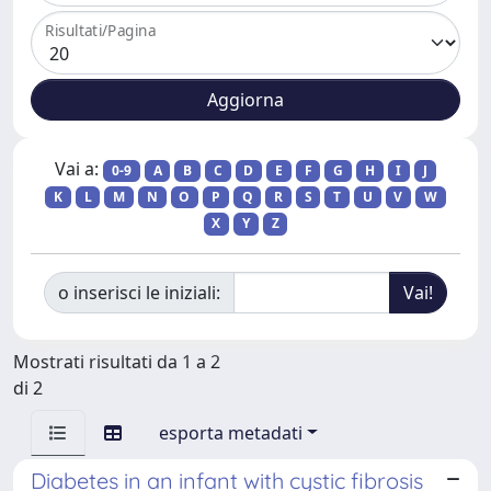
Risultati/Pagina
Vai a:
0-9
A
B
C
D
E
F
G
H
I
J
K
L
M
N
O
P
Q
R
S
T
U
V
W
X
Y
Z
o inserisci le iniziali:
Mostrati risultati da 1 a 2
di 2
esporta metadati
Diabetes in an infant with cystic fibrosis