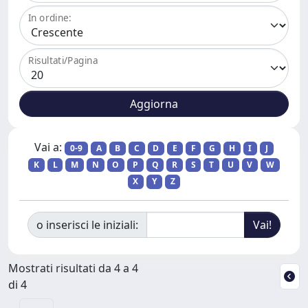
In ordine:
Risultati/Pagina
Vai a:
0-9
A
B
C
D
E
F
G
H
I
J
K
L
M
N
O
P
Q
R
S
T
U
V
W
X
Y
Z
o inserisci le iniziali:
Mostrati risultati da 4 a 4
di 4