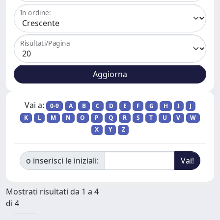
In ordine:
Risultati/Pagina
Vai a:
0-9
A
B
C
D
E
F
G
H
I
J
K
L
M
N
O
P
Q
R
S
T
U
V
W
X
Y
Z
o inserisci le iniziali:
Mostrati risultati da 1 a 4
di 4