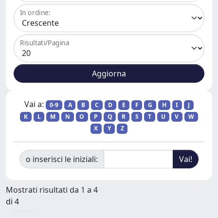
In ordine:
Risultati/Pagina
Vai a:
0-9
A
B
C
D
E
F
G
H
I
J
K
L
M
N
O
P
Q
R
S
T
U
V
W
X
Y
Z
o inserisci le iniziali:
Mostrati risultati da 1 a 4
di 4