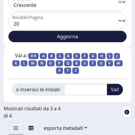
Risultati/Pagina
Vai a:
0-9
A
B
C
D
E
F
G
H
I
J
K
L
M
N
O
P
Q
R
S
T
U
V
W
X
Y
Z
o inserisci le iniziali:
Mostrati risultati da 3 a 4
di 4
esporta metadati