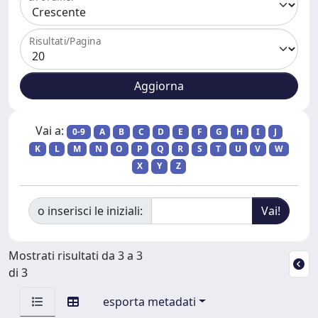
Risultati/Pagina
Vai a:
0-9
A
B
C
D
E
F
G
H
I
J
K
L
M
N
O
P
Q
R
S
T
U
V
W
X
Y
Z
o inserisci le iniziali:
Mostrati risultati da 3 a 3
di 3
esporta metadati