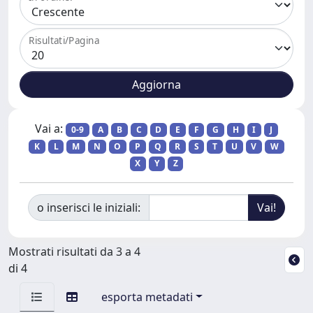
Risultati/Pagina
Vai a:
0-9
A
B
C
D
E
F
G
H
I
J
K
L
M
N
O
P
Q
R
S
T
U
V
W
X
Y
Z
o inserisci le iniziali:
Mostrati risultati da 3 a 4
di 4
esporta metadati