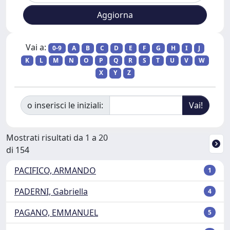
Vai a:
0-9
A
B
C
D
E
F
G
H
I
J
K
L
M
N
O
P
Q
R
S
T
U
V
W
X
Y
Z
o inserisci le iniziali:
Mostrati risultati da 1 a 20
di 154
PACIFICO, ARMANDO
1
PADERNI, Gabriella
4
PAGANO, EMMANUEL
5