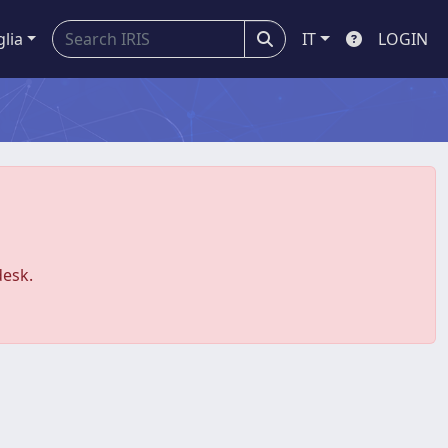
glia
IT
LOGIN
desk.