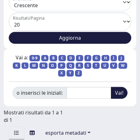
Risultati/Pagina
Vai a:
0-9
A
B
C
D
E
F
G
H
I
J
K
L
M
N
O
P
Q
R
S
T
U
V
W
X
Y
Z
o inserisci le iniziali:
Mostrati risultati da 1 a 1
di 1
esporta metadati