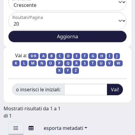
Risultati/Pagina
Vai a:
0-9
A
B
C
D
E
F
G
H
I
J
K
L
M
N
O
P
Q
R
S
T
U
V
W
X
Y
Z
o inserisci le iniziali:
Mostrati risultati da 1 a 1
di 1
esporta metadati