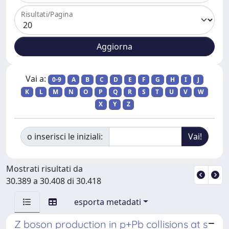
Risultati/Pagina
Vai a:
0-9
A
B
C
D
E
F
G
H
I
J
K
L
M
N
O
P
Q
R
S
T
U
V
W
X
Y
Z
o inserisci le iniziali:
Mostrati risultati da
30.389 a 30.408 di 30.418
esporta metadati
Z boson production in p+Pb collisions at s