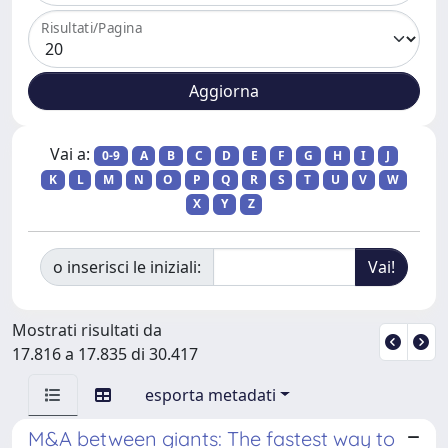
Risultati/Pagina
Vai a:
0-9
A
B
C
D
E
F
G
H
I
J
K
L
M
N
O
P
Q
R
S
T
U
V
W
X
Y
Z
o inserisci le iniziali:
Mostrati risultati da
17.816 a 17.835 di 30.417
esporta metadati
M&A between giants: The fastest way to