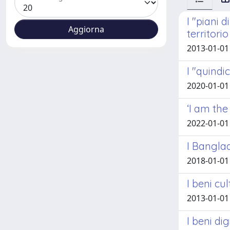
I "piani 
territorio
2013-01-01
I "quindic
2020-01-01 
‘I am the
2022-01-01 
I Banglad
2018-01-01 
I beni cu
2013-01-01
I beni dig