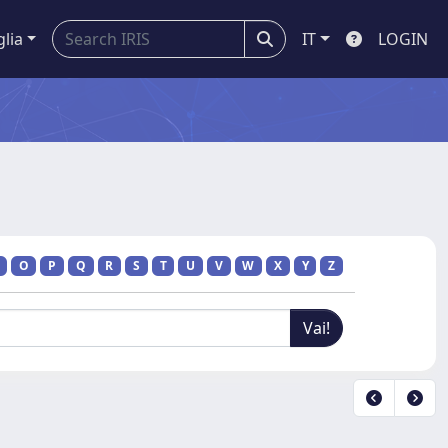
glia
IT
LOGIN
O
P
Q
R
S
T
U
V
W
X
Y
Z