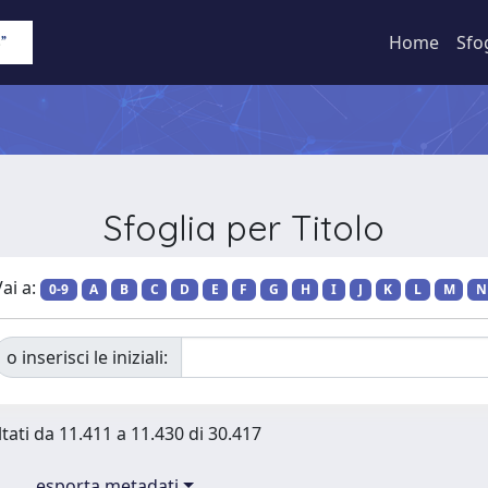
Home
Sfo
Sfoglia per Titolo
ai a:
0-9
A
B
C
D
E
F
G
H
I
J
K
L
M
N
o inserisci le iniziali:
ltati da 11.411 a 11.430 di 30.417
esporta metadati