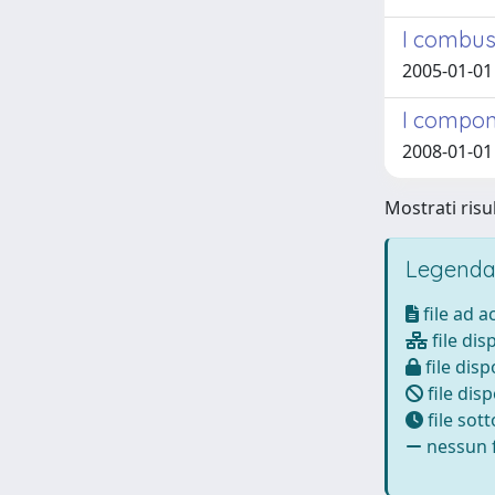
I combusti
2005-01-01 
I compone
2008-01-01 
Mostrati risu
Legenda
file ad 
file dis
file disp
file disp
file sot
nessun f