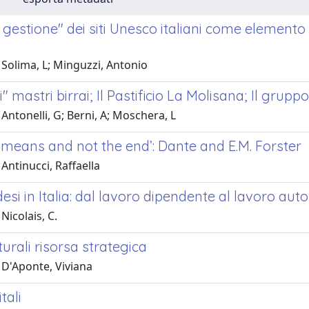
di gestione" dei siti Unesco italiani come element
 Solima, L; Minguzzi, Antonio
i" mastri birrai; Il Pastificio La Molisana; Il grupp
Antonelli, G; Berni, A; Moschera, L
 means and not the end’: Dante and E.M. Forster
Antinucci, Raffaella
esi in Italia: dal lavoro dipendente al lavoro au
Nicolais, C.
lturali risorsa strategica
 D'Aponte, Viviana
itali