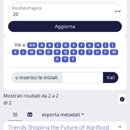
Risultati/Pagina
Vai a:
0-9
A
B
C
D
E
F
G
H
I
J
K
L
M
N
O
P
Q
R
S
T
U
V
W
X
Y
Z
o inserisci le iniziali:
Mostrati risultati da 2 a 2
di 2
esporta metadati
Trends Shaping the Future of Agrifood