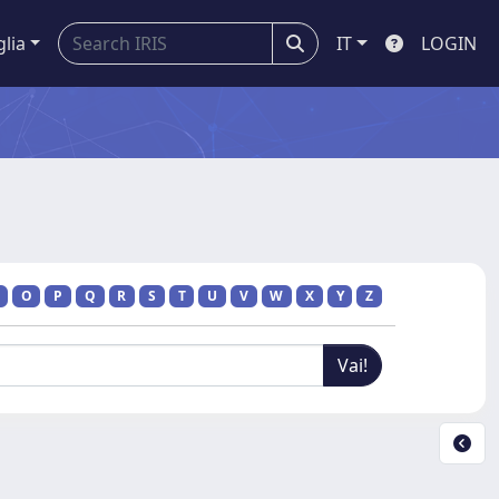
glia
IT
LOGIN
O
P
Q
R
S
T
U
V
W
X
Y
Z