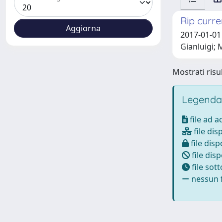
Rip curr
2017-01-01 
Gianluigi; 
Mostrati risul
Legenda
file ad 
file dis
file disp
file disp
file sot
nessun f