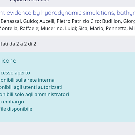
ent evidence by hydrodynamic simulations, bathy
Benassai, Guido; Aucelli, Pietro Patrizio Ciro; Budillon, G
Montella, Raffaele; Mucerino, Luigi; Sica, Mario; Pennetta, Mi
tati da 2 a 2 di 2
 icone
accesso aperto
ponibili sulla rete interna
onibili agli utenti autorizzati
onibili solo agli amministratori
to embargo
ile disponibile