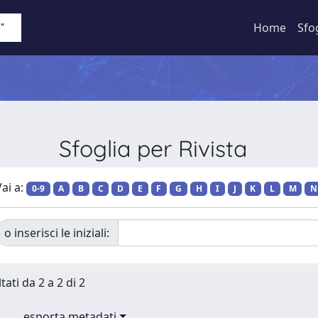
Home
Sfo
Sfoglia per Rivista
ai a:
0-9
A
B
C
D
E
F
G
H
I
J
K
L
M
N
o inserisci le iniziali:
tati da 2 a 2 di 2
esporta metadati