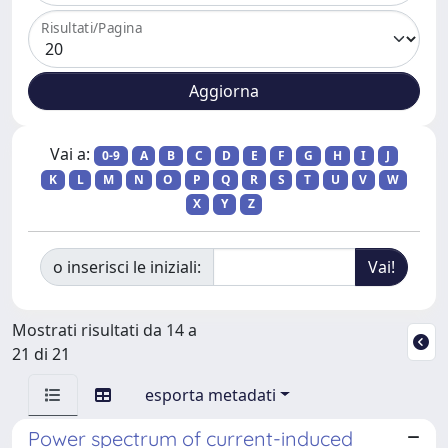
Risultati/Pagina
Vai a:
0-9
A
B
C
D
E
F
G
H
I
J
K
L
M
N
O
P
Q
R
S
T
U
V
W
X
Y
Z
o inserisci le iniziali:
Mostrati risultati da 14 a
21 di 21
esporta metadati
Power spectrum of current-induced