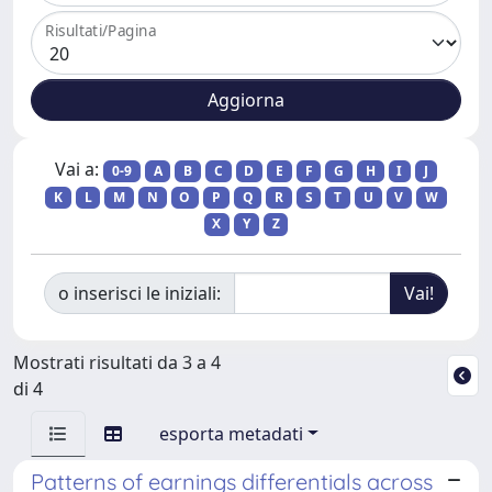
Risultati/Pagina
Vai a:
0-9
A
B
C
D
E
F
G
H
I
J
K
L
M
N
O
P
Q
R
S
T
U
V
W
X
Y
Z
o inserisci le iniziali:
Mostrati risultati da 3 a 4
di 4
esporta metadati
Patterns of earnings differentials across