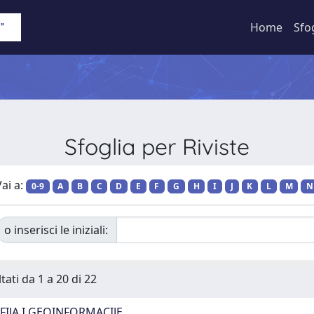
Home
Sfo
Sfoglia per Riviste
ai a:
0-9
A
B
C
D
E
F
G
H
I
J
K
L
M
N
o inserisci le iniziali:
tati da 1 a 20 di 22
IJA I GEOINFORMACIJE