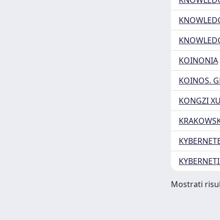
KNOWLEDG
KNOWLEDG
KNOWLEDG
KOINONIA
KOINOS. G
KONGZI X
KRAKOWSK
KYBERNET
KYBERNET
Mostrati risul