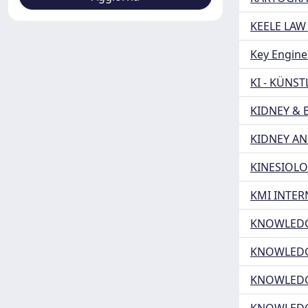
KEELE LAW
Key Engine
KI - KÜNST
KIDNEY & 
KIDNEY AN
KINESIOLO
KMI INTER
KNOWLEDG
KNOWLEDG
KNOWLEDG