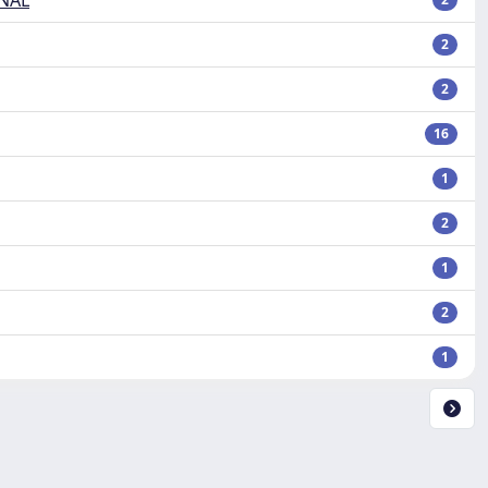
NAL
2
2
16
1
2
1
2
1