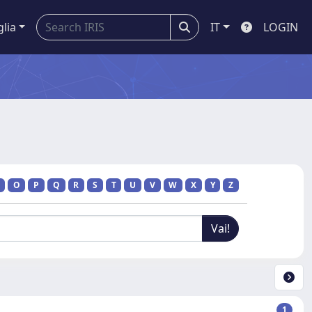
glia
IT
LOGIN
O
P
Q
R
S
T
U
V
W
X
Y
Z
1