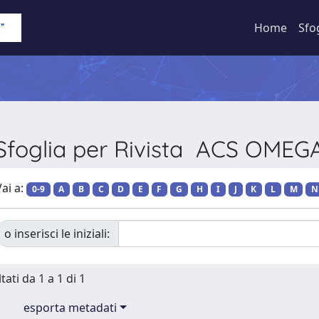
Home
Sfo
Sfoglia per Rivista ACS OMEG
ai a:
0-9
A
B
C
D
E
F
G
H
I
J
K
L
M
N
o inserisci le iniziali:
tati da 1 a 1 di 1
esporta metadati