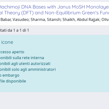
Hachimoji DNA Bases with Janus MoSH Monolayer 
al Theory (DFT) and Non-Equilibrium Green's Func
Babar, Vasudeo; Sharma, Sitansh; Shaikh, Abdul Rajjak; Oliv
tati da 1 a 1 di 1
 icone
accesso aperto
ponibili sulla rete interna
onibili agli utenti autorizzati
onibili solo agli amministratori
to embargo
ile disponibile