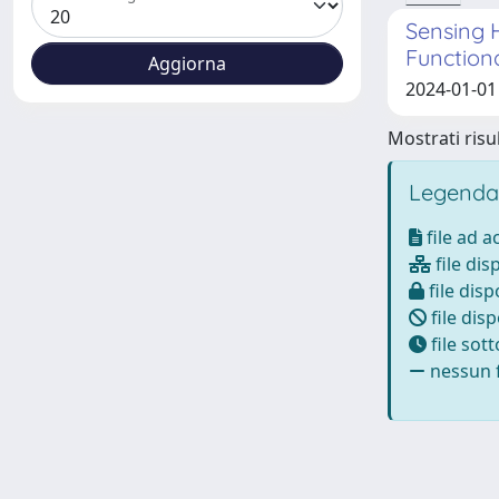
Sensing 
Function
2024-01-01 
Mostrati risul
Legenda
file ad 
file dis
file disp
file disp
file sot
nessun f