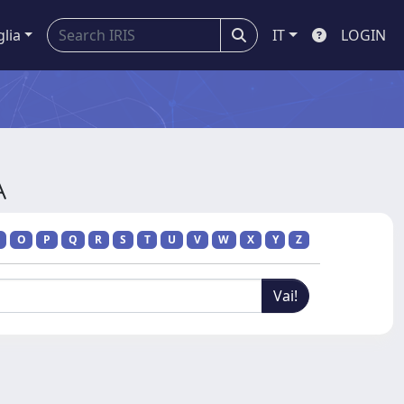
glia
IT
LOGIN
A
O
P
Q
R
S
T
U
V
W
X
Y
Z